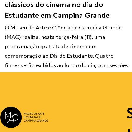
clássicos do cinema no dia do
Estudante em Campina Grande
O Museu de Arte e Ciência de Campina Grande
(MAC) realiza, nesta terça-feira (11), uma
programação gratuita de cinema em
comemoração ao Dia do Estudante. Quatro
filmes serão exibidos ao longo do dia, com sessões
às 10h, 13h, 16h e 18h. A entrada é gratuita e a
programação é aberta ao público. A ação é […]