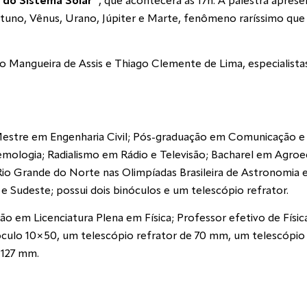
 do Sistema Solar”
, que acontecerá às 17h. A palestra apres
uno, Vênus, Urano, Júpiter e Marte, fenômeno raríssimo que s
do Mangueira de Assis e Thiago Clemente de Lima, especialist
 Mestre em Engenharia Civil; Pós-graduação em Comunicação e
emologia; Radialismo em Rádio e Televisão; Bacharel em Agro
io Grande do Norte nas Olimpíadas Brasileira de Astronomia 
 Sudeste; possui dois binóculos e um telescópio refrator.
ção em Licenciatura Plena em Física; Professor efetivo de Fís
culo 10×50, um telescópio refrator de 70 mm, um telescópio 
 127 mm.