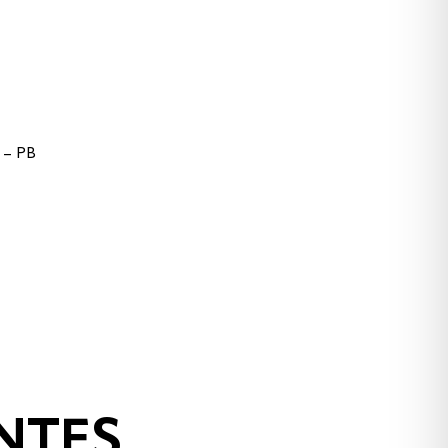
e – PB
NTES