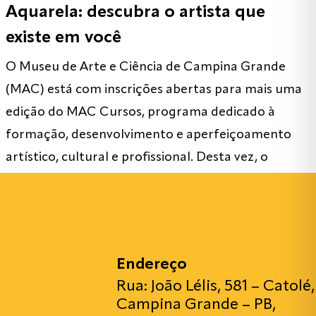
Aquarela: descubra o artista que
existe em você
O Museu de Arte e Ciência de Campina Grande
(MAC) está com inscrições abertas para mais uma
edição do MAC Cursos, programa dedicado à
formação, desenvolvimento e aperfeiçoamento
artístico, cultural e profissional. Desta vez, o
museu convida o público para viver uma
experiência criativa com o Ateliê de Aquarela,
curso ministrado pelo artista visual Rodolfo […]
Endereço
Rua: João Lélis, 581 – Catolé,
Campina Grande – PB,