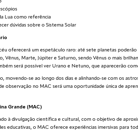
io
escópios
 da Lua como referência
ecer dúvidas sobre o Sistema Solar
rio
o céu oferecerá um espetáculo raro: até sete planetas poderão
, Vênus, Marte, Júpiter e Saturno, sendo Vênus o mais brilhant
também será possível ver Urano e Netuno, que aparecerão co
o, movendo-se ao longo dos dias e alinhando-se com os astros
são de observação no MAC será uma oportunidade única de apr
pina Grande (MAC)
à divulgação científica e cultural, com o objetivo de aproxim
ades educativas, o MAC oferece experiências imersivas para to