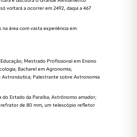
entará e discutirá o Grande Alinhamento
ó voltará a ocorrer em 2492, daqui a 467
as na área com vasta experiência em
 Educação; Mestrado Profissional em Ensino
ecologia; Bacharel em Agronomia;
e Astronáutica; Palestrante sobre Astronomia
ica do Estado da Paraíba; Astrônomo amador;
refrator de 80 mm, um telescópio refletor